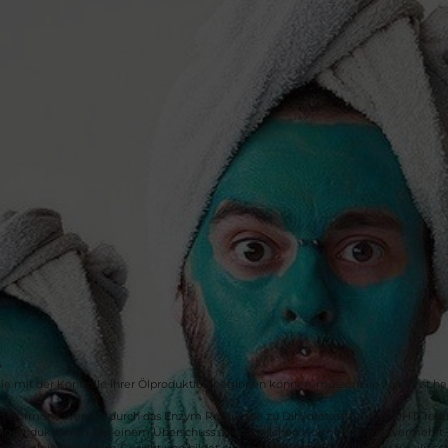
?
e mit der Kontrolle Ihrer Ölproduktion beginnen können, müssen Sie zunächst her
n Hormone werden durch das Enzym Reduktase zu Dihydrotestosteron (DHT) reduzi
algproduktion an. Bei einem Überschuss an männlichen Hormonen wird vermehrt Tal
Poren gleichmäßig im Gesicht und bildet einen glänzenden Talgfilm, der für ein 