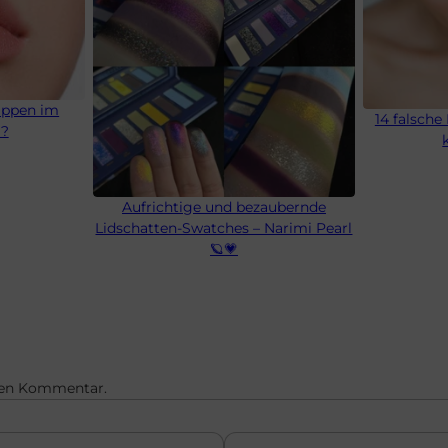
ippen im
14 falsche
g?
Aufrichtige und bezaubernde
Lidschatten-Swatches – Narimi Pearl
🪐💗
sten Kommentar.