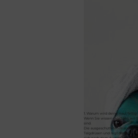
1. Warum wird deine Haut fettig
Wenn Sie wissen möchten, wo Si
sind.
Die ausgeschütteten männliche
Talgdrüsen und regt diese zur T
sich nach dem Austritt aus den 