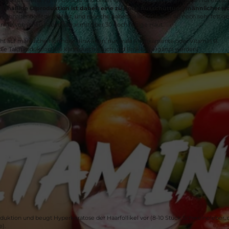
bermäßige Ölproduktion ist daher: eine zu hohe Ausschüttung männlicher H
 anhaltende fettige Haut, und manche haben selbst mit über 40 noch sehr fettige 
Einige von ihnen haben sogar mit über 30 noch fettige Haut.
ht auf männliche Hormone einwirken, nur orale Medikamente oder Vitamin B.
die Talgproduktion (B6 kann durch Lauch und Brokkoli ergänzt werden)
oduktion und beugt Hyperkeratose der Haarfollikel vor (8-10 Stück Schweineleber
).