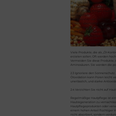
Zink: gleicht den Hormonhausha
der Verzehr von 2 mittelgroßen 
Bei der Pflege fettiger Haut gil
Stelle stehen.
Nun kommen wir zur Frage, wie m
2.1 Nicht übermäßig reinigen.
Fettige Haut ist an sich eine Sc
mehr Talg zu produzieren.
Bei normaler, fettiger Haut rei
Hautschäden sollten einmal täg
2.2 Verzichten Sie auf Seifenrein
Viele Produkte, die als „Öl-Kont
erzielen sollen. Oft werden hoc
Vermeiden Sie diese Produkte, d
Aminosäuren. Sie werden die po
2.3 Ignoriere den Sonnenschutz.
Öloxidation kann Poren leicht v
unerlässlich, und starke Antioxi
2.4 Verzichten Sie nicht auf Haut
Regelmäßige Hautpflege ist ein 
Hautregeneration zu vernachläss
Hautpflegeprodukten oder verwen
einem hohen Anteil flüchtiger In
nicht absorbiert, sondern verdu