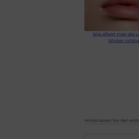
Wie pflegt man die L
Winter richti
Hinterlassen Sie den er
Name
E-Mail