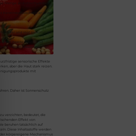
inge Menge an Kohlenhydraten;
s Keratinstoffwechsels an erster
h stärker und regt sie somit an,
rwähnte zweite Hautart mit
ht mit klarem Wasser waschen.
urzfristige sensorische Effekte
en, aber die Haut stark reizen.
einigungsprodukte mit
ühren. Daher ist Sonnenschutz
u verzichten, bedeutet, die
rischenden Effekt von
e beruhen tatsächlich auf
eln. Diese Inhaltsstoffe werden
lt der körpereigene Mechanismus