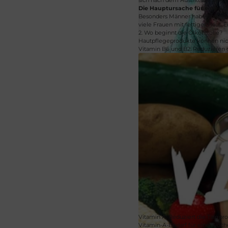
Die Hauptursache für eine ü
Besonders Männer haben oft lang
viele Frauen mit fettiger Haut. 
2. Wo beginnt die Ölkontrolle?
Hautpflegeprodukte können nic
Vitamin B6 und B2: Reduzieren 
Vitamin A: Reduziert die Talgpr
Vitamin-A-Bedarf für eine Woche